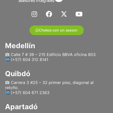
I
F
X
Y
n
a
-
o
s
c
t
u
t
e
w
t
Chatea con un asesor
a
b
i
u
g
o
t
b
Medellín
r
o
t
e
a
k
e
Calle 7 # 39 – 215 Edificio BBVA oficina 803
(+57) 604 312 8141
m
r
Quibdó
Carrera 3 #25 – 32 primer piso, diagonal al
retoño.
(+57) 604 671 2363
Apartadó