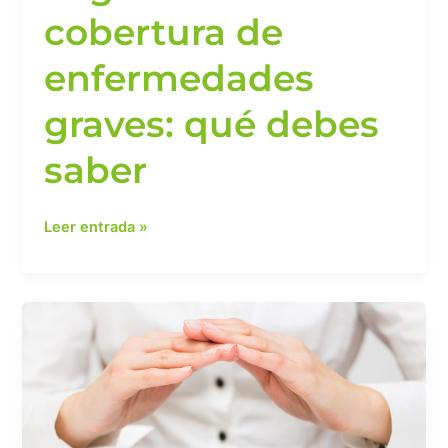
cobertura de
enfermedades
graves: qué debes
saber
Leer entrada »
¿Qué
pasa
si
tienes
un
accidente