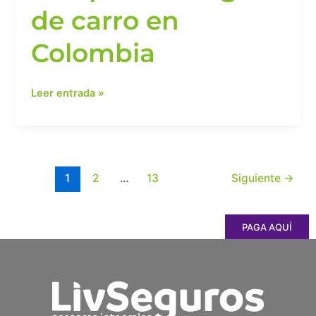
de carro en
Colombia
Leer entrada »
1
2
…
13
Siguiente
→
PAGA AQUÍ