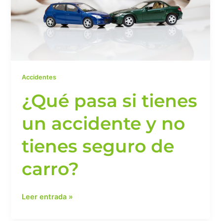
y
no
tienes
seguro
de
carro?
Accidentes
¿Qué pasa si tienes
un accidente y no
tienes seguro de
carro?
Leer entrada »