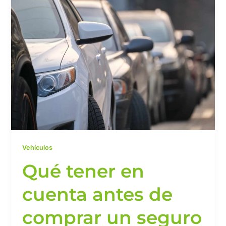
tener
en
cuenta
antes
de
comprar
un
seguro
de
carro
en
Colombia
Vehículos
Qué tener en
cuenta antes de
comprar un seguro