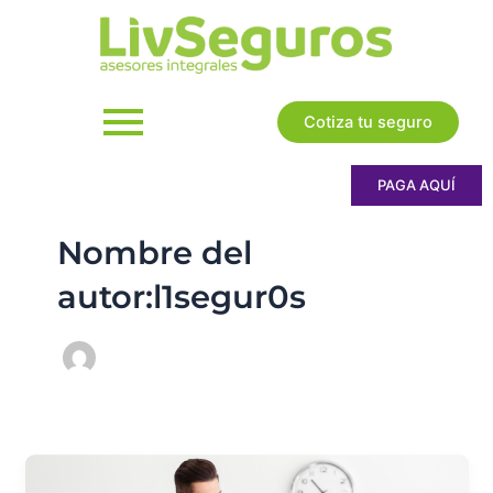
Ir
al
contenido
Cotiza tu seguro
PAGA AQUÍ
Nombre del
autor:l1segur0s
¿A
qué