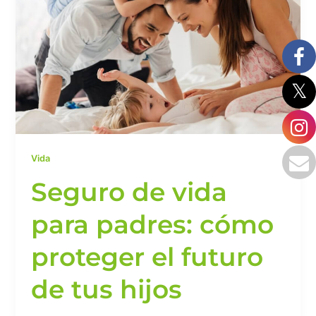
para
padres:
cómo
proteger
el
futuro
de
tus
hijos
Vida
Seguro de vida
para padres: cómo
proteger el futuro
de tus hijos