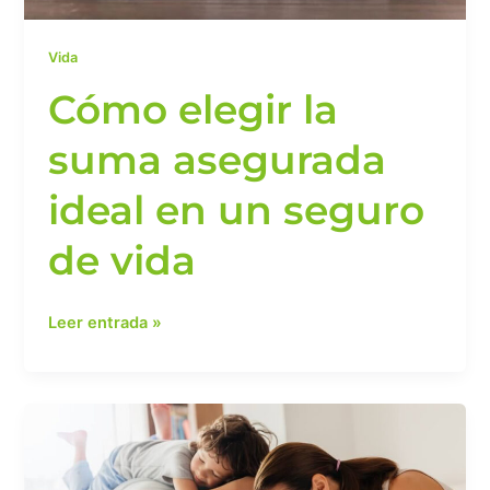
vida
Vida
Cómo elegir la
suma asegurada
ideal en un seguro
de vida
Leer entrada »
Seguro
de
vida