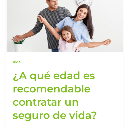
edad
es
recomendable
contratar
un
seguro
de
vida?
Vida
¿A qué edad es
recomendable
contratar un
seguro de vida?