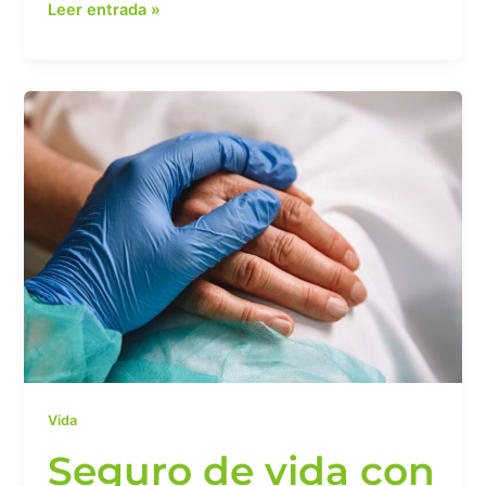
Leer entrada »
Seguro
de
vida
con
cobertura
de
enfermedades
graves:
qué
debes
saber
Vida
Seguro de vida con