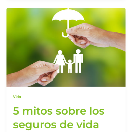
5
mitos
sobre
los
seguros
de
vida
que
debes
dejar
de
creer
Vida
5 mitos sobre los
seguros de vida