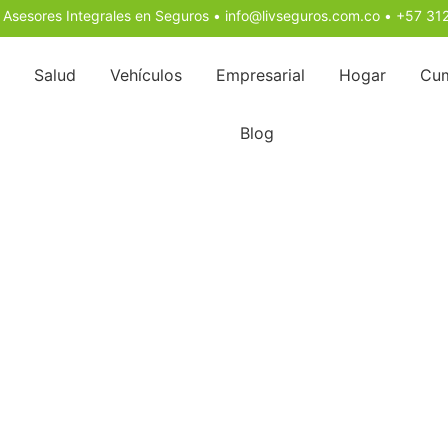
 Asesores Integrales en Seguros •
info@livseguros.com.co
•
+57 31
Salud
Vehículos
Empresarial
Hogar
Cum
Blog