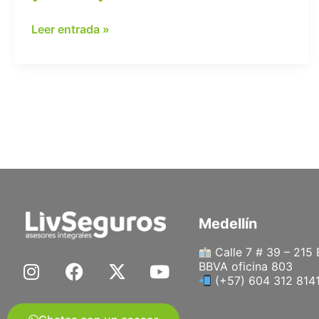
Leer entrada »
Medellín
Calle 7 # 39 – 215 
I
F
X
Y
BBVA oficina 803
n
a
-
o
(+57) 604 312 814
s
c
t
u
t
e
w
t