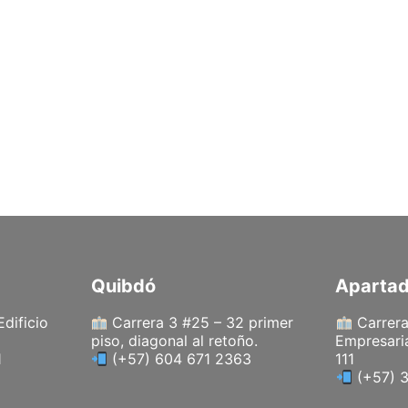
Quibdó
Aparta
Edificio
Carrera 3 #25 – 32 primer
Carrera
piso, diagonal al retoño.
Empresaria
1
(+57) 604 671 2363
111
(+57) 3