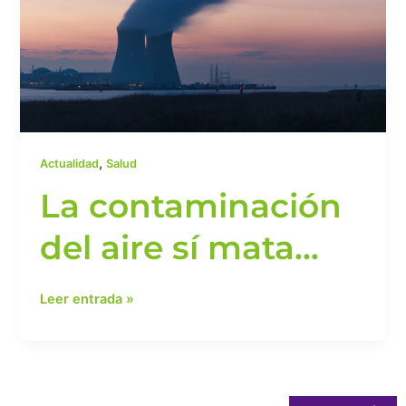
mata…
,
Actualidad
Salud
La contaminación
del aire sí mata…
Leer entrada »