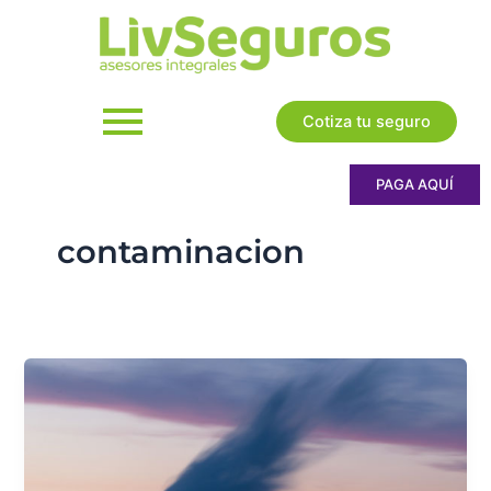
Ir
al
contenido
Cotiza tu seguro
PAGA AQUÍ
contaminacion
La
contaminación
del
aire
sí