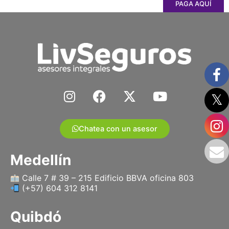
PAGA AQUÍ
I
F
X
Y
n
a
-
o
s
c
t
u
t
e
w
t
Chatea con un asesor
a
b
i
u
g
o
t
b
Medellín
r
o
t
e
a
k
e
Calle 7 # 39 – 215 Edificio BBVA oficina 803
(+57) 604 312 8141
m
r
Quibdó