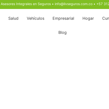
 Asesores Integrales en Seguros •
info@livseguros.com.co
•
+57 31
Salud
Vehículos
Empresarial
Hogar
Cum
Blog