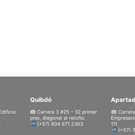
Quibdó
Aparta
Edificio
Carrera 3 #25 – 32 primer
Carrera
piso, diagonal al retoño.
Empresaria
1
(+57) 604 671 2363
111
(+57) 3