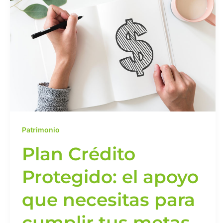
Crédito
Protegido:
el
apoyo
que
necesitas
para
cumplir
tus
metas
Patrimonio
Plan Crédito
Protegido: el apoyo
que necesitas para
cumplir tus metas