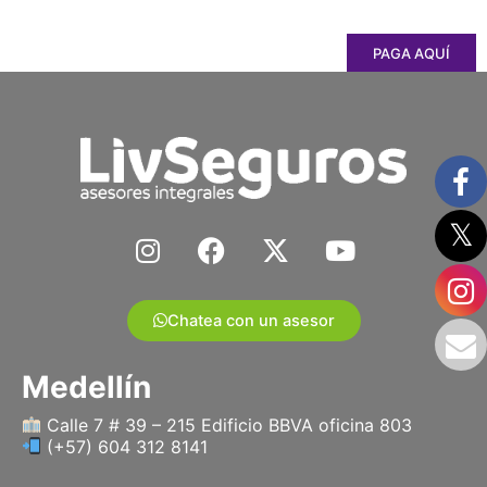
PAGA AQUÍ
I
F
X
Y
n
a
-
o
s
c
t
u
t
e
w
t
Chatea con un asesor
a
b
i
u
g
o
t
b
Medellín
r
o
t
e
a
k
e
Calle 7 # 39 – 215 Edificio BBVA oficina 803
(+57) 604 312 8141
m
r