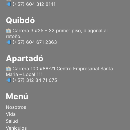
(+57) 604 312 8141
m
r
Quibdó
Carrera 3 #25 – 32 primer piso, diagonal al
retoño.
(+57) 604 671 2363
Apartadó
Carrera 100 #88-21 Centro Empresarial Santa
Maria – Local 111
(+57) 312 84 71 075
Menú
Nosotros
Vida
Salud
Vehículos