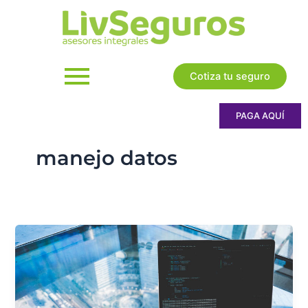
Ir
al
contenido
Cotiza tu seguro
PAGA AQUÍ
manejo datos
Política
de
tratamiento
y
protección