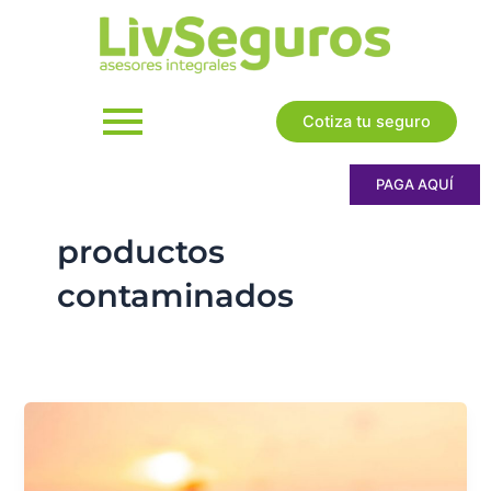
Ir
al
contenido
Cotiza tu seguro
PAGA AQUÍ
productos
contaminados
Lo
que
debes