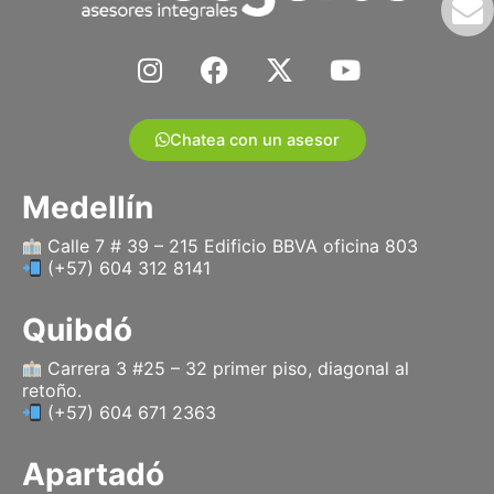
I
F
X
Y
n
a
-
o
s
c
t
u
t
e
w
t
Chatea con un asesor
a
b
i
u
g
o
t
b
Medellín
r
o
t
e
a
k
e
Calle 7 # 39 – 215 Edificio BBVA oficina 803
(+57) 604 312 8141
m
r
Quibdó
Carrera 3 #25 – 32 primer piso, diagonal al
retoño.
(+57) 604 671 2363
Apartadó