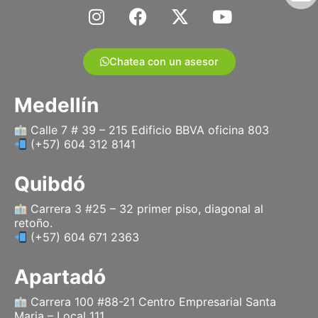
I
F
X
Y
n
a
-
o
s
c
t
u
t
e
w
t
Chatea con un asesor
a
b
i
u
g
o
t
b
Medellín
r
o
t
e
a
k
e
Calle 7 # 39 – 215 Edificio BBVA oficina 803
(+57) 604 312 8141
m
r
Quibdó
Carrera 3 #25 – 32 primer piso, diagonal al
retoño.
(+57) 604 671 2363
Apartadó
Carrera 100 #88-21 Centro Empresarial Santa
Maria – Local 111