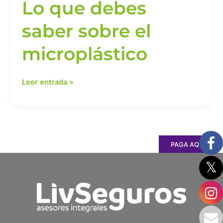
Lo que debes
saber sobre el
microplástico
Leer entrada »
PAGA AQUÍ