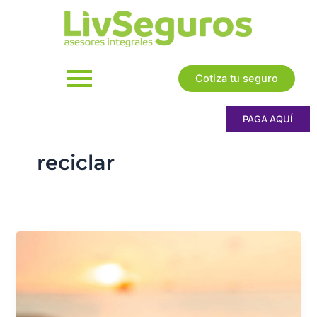
Ir
al
contenido
Cotiza tu seguro
PAGA AQUÍ
reciclar
Lo
que
debes
saber
sobre