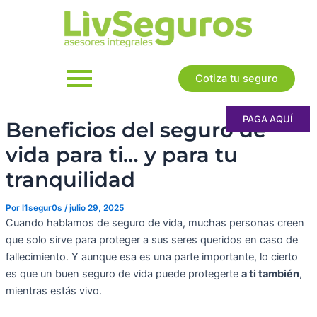
Ir
al
contenido
Cotiza tu seguro
PAGA AQUÍ
Beneficios del seguro de
vida para ti… y para tu
tranquilidad
Por
l1segur0s
/
julio 29, 2025
Cuando hablamos de seguro de vida, muchas personas creen
que solo sirve para proteger a sus seres queridos en caso de
fallecimiento. Y aunque esa es una parte importante, lo cierto
es que un buen seguro de vida puede protegerte
a ti también
,
mientras estás vivo.