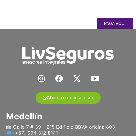
PAGA AQUÍ
I
F
X
Y
n
a
-
o
s
c
t
u
t
e
w
t
Chatea con un asesor
a
b
i
u
g
o
t
b
Medellín
r
o
t
e
a
k
e
Calle 7 # 39 – 215 Edificio BBVA oficina 803
(+57) 604 312 8141
m
r