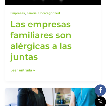
,
,
Empresas
Familia
Uncategorized
Las empresas
familiares son
alérgicas a las
juntas
Leer entrada »
¿Por
qué
es