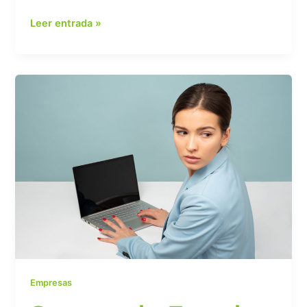
Leer entrada »
Seguro
de
Fraude
de
Empleados
Empresas