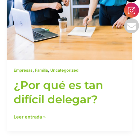
tan
difícil
delegar?
,
,
Empresas
Familia
Uncategorized
¿Por qué es tan
difícil delegar?
Leer entrada »