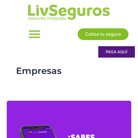
Ir
al
contenido
Cotiza tu seguro
PAGA AQUÍ
Empresas
¿Cómo
aprovechar
los
seguros
a