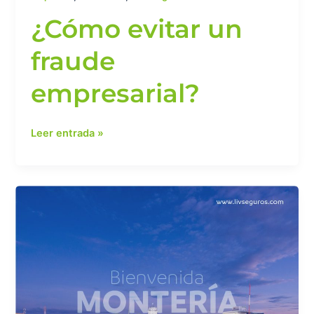
¿Cómo evitar un
fraude
empresarial?
Leer entrada »
Bienvenida
Montería