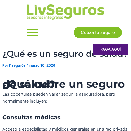
Ir
al
contenido
Cotiza tu seguro
PAGA AQUÍ
¿Qué es un seguro de salud?
Por
l1segur0s
/
marzo 10, 2026
¿Qué cubre un seguro de salud?
Las coberturas pueden variar según la aseguradora, pero
normalmente incluyen:
Consultas médicas
Acceso a especialistas y médicos generales en una red privada