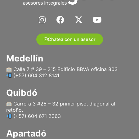
I
F
X
Y
n
a
-
o
s
c
t
u
t
e
w
t
Chatea con un asesor
a
b
i
u
g
o
t
b
Medellín
r
o
t
e
a
k
e
Calle 7 # 39 – 215 Edificio BBVA oficina 803
(+57) 604 312 8141
m
r
Quibdó
Carrera 3 #25 – 32 primer piso, diagonal al
retoño.
(+57) 604 671 2363
Apartadó