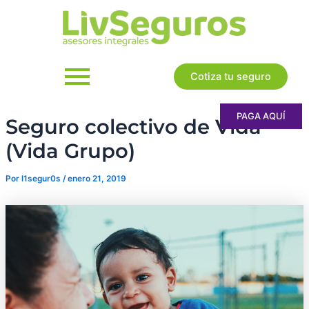
Ir
al
contenido
Cotiza tu seguro
PAGA AQUÍ
Seguro colectivo de Vida
(Vida Grupo)
Por
l1segur0s
/
enero 21, 2019