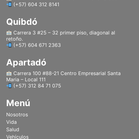
(+57) 604 312 8141
m
r
Quibdó
Carrera 3 #25 – 32 primer piso, diagonal al
retoño.
(+57) 604 671 2363
Apartadó
Carrera 100 #88-21 Centro Empresarial Santa
Maria – Local 111
(+57) 312 84 71 075
Menú
Nosotros
Vida
Salud
Vehículos