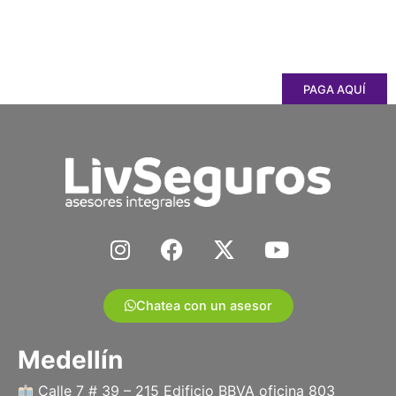
PAGA AQUÍ
I
F
X
Y
n
a
-
o
s
c
t
u
t
e
w
t
Chatea con un asesor
a
b
i
u
g
o
t
b
Medellín
r
o
t
e
a
k
e
Calle 7 # 39 – 215 Edificio BBVA oficina 803