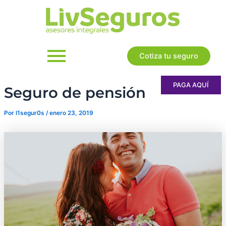
Ir
al
contenido
Cotiza tu seguro
PAGA AQUÍ
Seguro de pensión
Por
l1segur0s
/
enero 23, 2019