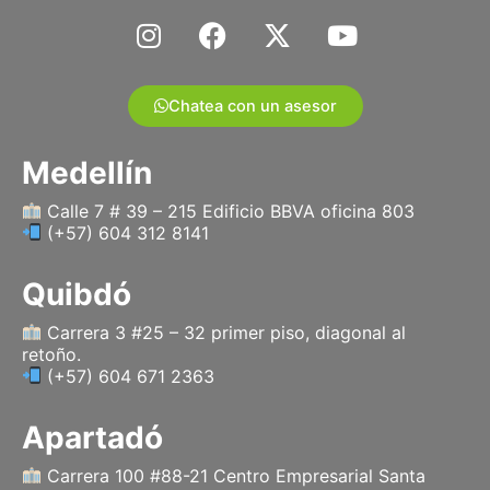
I
F
X
Y
n
a
-
o
s
c
t
u
t
e
w
t
Chatea con un asesor
a
b
i
u
g
o
t
b
Medellín
r
o
t
e
a
k
e
Calle 7 # 39 – 215 Edificio BBVA oficina 803
(+57) 604 312 8141
m
r
Quibdó
Carrera 3 #25 – 32 primer piso, diagonal al
retoño.
(+57) 604 671 2363
Apartadó
Carrera 100 #88-21 Centro Empresarial Santa