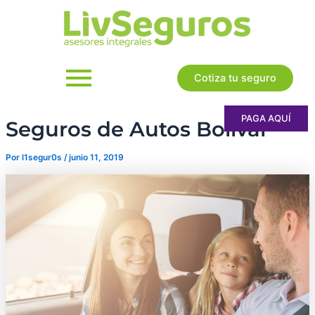
Ir
al
contenido
Cotiza tu seguro
PAGA AQUÍ
Seguros de Autos Bolívar
Por
l1segur0s
/
junio 11, 2019