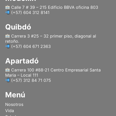
r
o
t
e
a
k
e
Calle 7 # 39 – 215 Edificio BBVA oficina 803
(+57) 604 312 8141
m
r
Quibdó
Carrera 3 #25 – 32 primer piso, diagonal al
retoño.
(+57) 604 671 2363
Apartadó
Carrera 100 #88-21 Centro Empresarial Santa
Maria – Local 111
(+57) 312 84 71 075
Menú
Nosotros
Vida