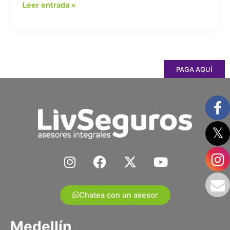
Leer entrada »
PAGA AQUÍ
I
F
X
Y
n
a
-
o
s
c
t
u
t
e
w
t
Chatea con un asesor
a
b
i
u
g
o
t
b
Medellín