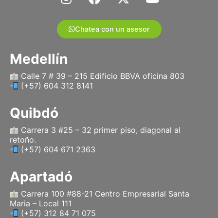
n
a
-
o
s
c
t
u
t
e
w
t
Chatea con un asesor
a
b
i
u
g
o
t
b
Medellín
r
o
t
e
a
k
e
Calle 7 # 39 – 215 Edificio BBVA oficina 803
(+57) 604 312 8141
m
r
Quibdó
Carrera 3 #25 – 32 primer piso, diagonal al
retoño.
(+57) 604 671 2363
Apartadó
Carrera 100 #88-21 Centro Empresarial Santa
Maria – Local 111
(+57) 312 84 71 075