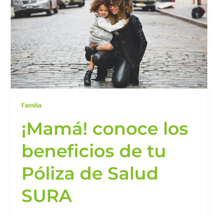
de
tu
Póliza
de
Salud
SURA
Familia
¡Mamá! conoce los
beneficios de tu
Póliza de Salud
SURA