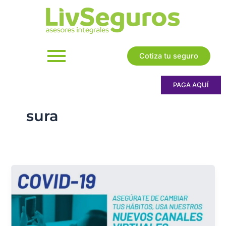
Ir
al
contenido
Cotiza tu seguro
PAGA AQUÍ
sura
Toda
tu
vida,
merece
toda