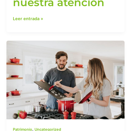
nuestra atención
Leer entrada »
Plan
de
inversión
protegida
,
Patrimonio
Uncategorized