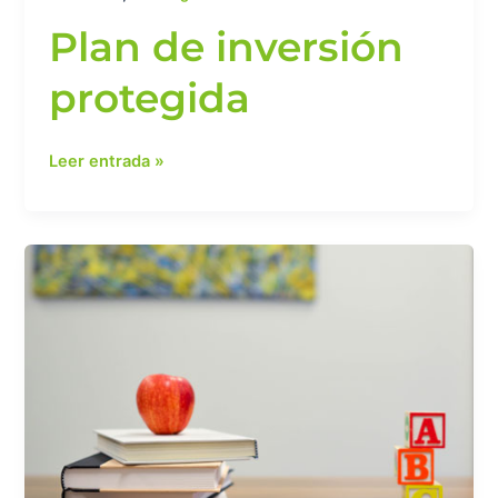
Plan de inversión
protegida
Leer entrada »
¿Qué
cubre
un
seguro
educativo
y
cuánto
cuesta?