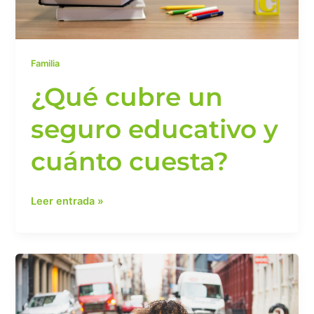
Familia
¿Qué cubre un
seguro educativo y
cuánto cuesta?
Leer entrada »
¡Mamá!
conoce
los
beneficios