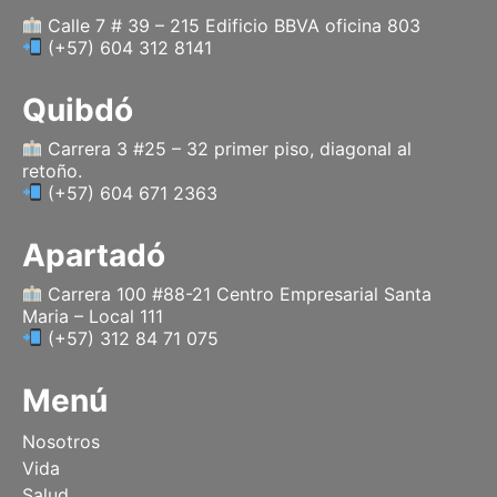
a
k
e
Calle 7 # 39 – 215 Edificio BBVA oficina 803
(+57) 604 312 8141
m
r
Quibdó
Carrera 3 #25 – 32 primer piso, diagonal al
retoño.
(+57) 604 671 2363
Apartadó
Carrera 100 #88-21 Centro Empresarial Santa
Maria – Local 111
(+57) 312 84 71 075
Menú
Nosotros
Vida
Salud